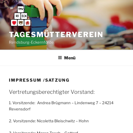
Zum
Inhalt
springen
TAGESMÜTTERVEREIN
Rendsburg-Eckernförde
Menü
IMPRESSUM /SATZUNG
Vertretungsberechtigter Vorstand:
1. Vorsitzende: Andrea Brügmann – Lindenweg 7 – 24214
Revensdorf
2. Vorsitzende: Nicoletta Bleischwitz – Hohn
3. Vorsitzende: Maren Tosch – Gettorf